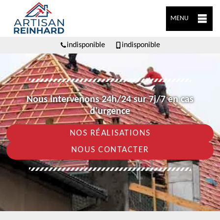
MENU
indisponible
indisponible
Nous intervenons 24h/24 sur 7j/7 en cas
d'urgence
NOS RÉALISATIONS
NOUS CONTACTER