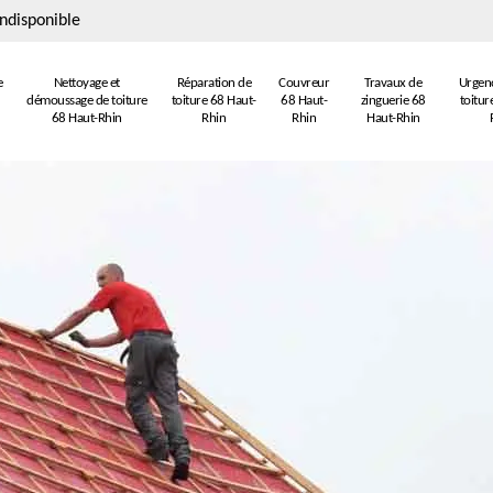
ndisponible
e
Nettoyage et
Réparation de
Couvreur
Travaux de
Urgenc
démoussage de toiture
toiture 68 Haut-
68 Haut-
zinguerie 68
toitur
68 Haut-Rhin
Rhin
Rhin
Haut-Rhin