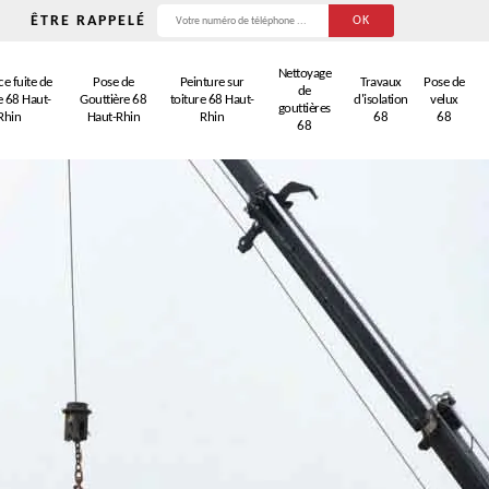
ÊTRE RAPPELÉ
Nettoyage
e fuite de
Pose de
Peinture sur
Travaux
Pose de
de
e 68 Haut-
Gouttière 68
toiture 68 Haut-
d'isolation
velux
gouttières
Rhin
Haut-Rhin
Rhin
68
68
68