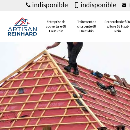
indisponible
indisponible
i
Entreprise de
Traitement de
Recherche de fuit
couverture 68
charpente 68
toiture 68 Haut-
Haut-Rhin
Haut-Rhin
Rhin