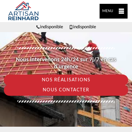
MENU
indisponible
indisponible
Nous intervenons 24h/24 sur 7j/7 en cas
d'urgence
NOS RÉALISATIONS
NOUS CONTACTER