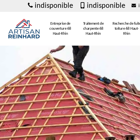
indisponible
indisponible
i
Entreprise de
Traitement de
Recherche de fuit
couverture 68
charpente 68
toiture 68 Haut-
Haut-Rhin
Haut-Rhin
Rhin