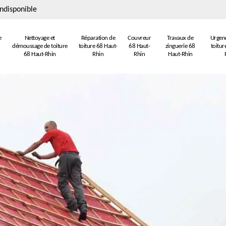
ndisponible
e
Nettoyage et
Réparation de
Couvreur
Travaux de
Urgenc
démoussage de toiture
toiture 68 Haut-
68 Haut-
zinguerie 68
toitur
68 Haut-Rhin
Rhin
Rhin
Haut-Rhin