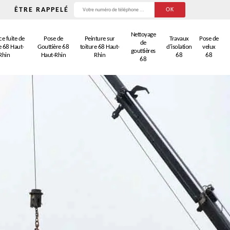
ÊTRE RAPPELÉ
Nettoyage
e fuite de
Pose de
Peinture sur
Travaux
Pose de
de
e 68 Haut-
Gouttière 68
toiture 68 Haut-
d'isolation
velux
gouttières
Rhin
Haut-Rhin
Rhin
68
68
68