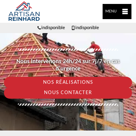
MENU
indisponible
indisponible
Nous intervenons 24h/24 sur 7j/7 en cas
d'urgence
NOS RÉALISATIONS
NOUS CONTACTER