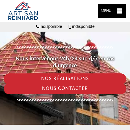
MENU
indisponible
indisponible
Nous intervenons 24h/24 sur 7j/7 en cas
d'urgence
NOS RÉALISATIONS
NOUS CONTACTER