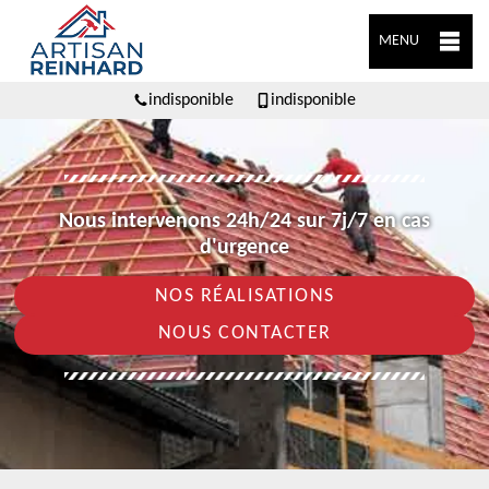
MENU
indisponible
indisponible
Nous intervenons 24h/24 sur 7j/7 en cas
d'urgence
NOS RÉALISATIONS
NOUS CONTACTER