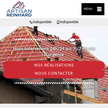
MENU
indisponible
indisponible
Nous intervenons 24h/24 sur 7j/7 en cas
d'urgence
NOS RÉALISATIONS
NOUS CONTACTER