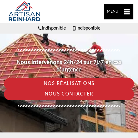
MENU
indisponible
indisponible
Nous intervenons 24h/24 sur 7j/7 en cas
d'urgence
NOS RÉALISATIONS
NOUS CONTACTER