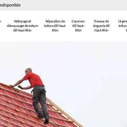
ndisponible
e
Nettoyage et
Réparation de
Couvreur
Travaux de
Urgenc
démoussage de toiture
toiture 68 Haut-
68 Haut-
zinguerie 68
toitur
68 Haut-Rhin
Rhin
Rhin
Haut-Rhin