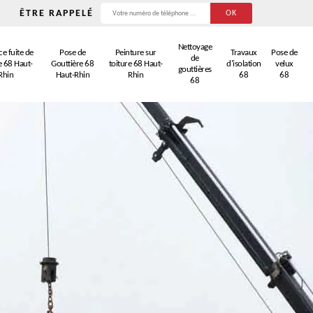
ÊTRE RAPPELÉ
Nettoyage
e fuite de
Pose de
Peinture sur
Travaux
Pose de
de
e 68 Haut-
Gouttière 68
toiture 68 Haut-
d'isolation
velux
gouttières
Rhin
Haut-Rhin
Rhin
68
68
68