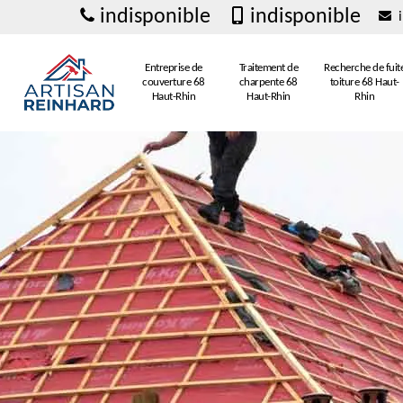
indisponible
indisponible
i
Entreprise de
Traitement de
Recherche de fuit
couverture 68
charpente 68
toiture 68 Haut-
Haut-Rhin
Haut-Rhin
Rhin