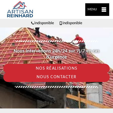
MENU
indisponible
indisponible
Nous intervenons 24h/24 sur 7j/7 en cas
d'urgence
NOS RÉALISATIONS
NOUS CONTACTER