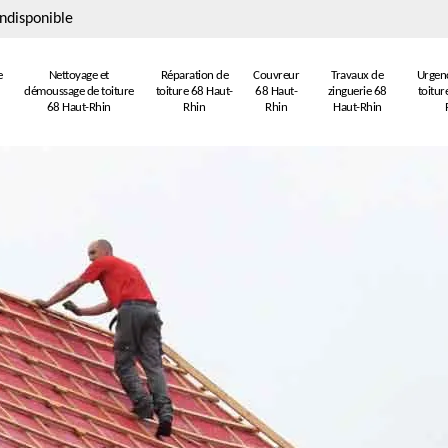
ndisponible
e
Nettoyage et
Réparation de
Couvreur
Travaux de
Urgenc
démoussage de toiture
toiture 68 Haut-
68 Haut-
zinguerie 68
toitur
68 Haut-Rhin
Rhin
Rhin
Haut-Rhin