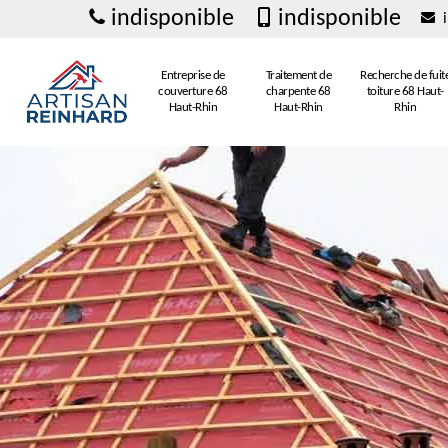
indisponible
indisponible
i
Entreprise de
Traitement de
Recherche de fuit
couverture 68
charpente 68
toiture 68 Haut-
Haut-Rhin
Haut-Rhin
Rhin