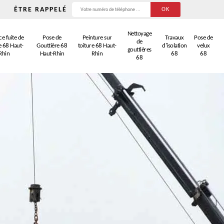
ÊTRE RAPPELÉ
Nettoyage
e fuite de
Pose de
Peinture sur
Travaux
Pose de
de
e 68 Haut-
Gouttière 68
toiture 68 Haut-
d'isolation
velux
gouttières
Rhin
Haut-Rhin
Rhin
68
68
68