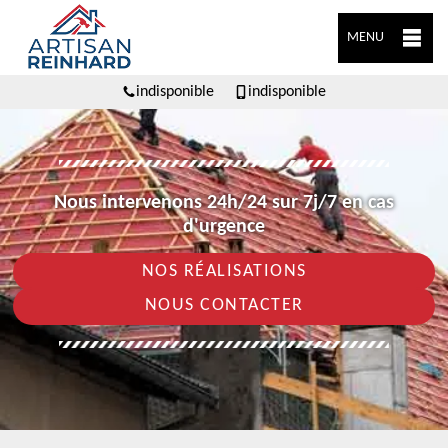
MENU
indisponible
indisponible
Nous intervenons 24h/24 sur 7j/7 en cas
d'urgence
NOS RÉALISATIONS
NOUS CONTACTER