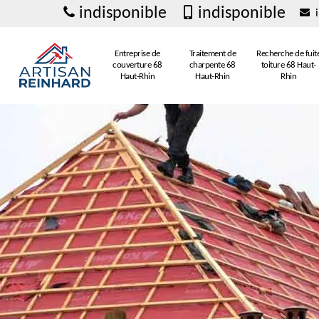
indisponible
indisponible
i
Entreprise de
Traitement de
Recherche de fuit
couverture 68
charpente 68
toiture 68 Haut-
Haut-Rhin
Haut-Rhin
Rhin