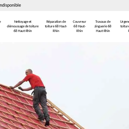
ndisponible
e
Nettoyage et
Réparation de
Couvreur
Travaux de
Urgenc
démoussage de toiture
toiture 68 Haut-
68 Haut-
zinguerie 68
toitur
68 Haut-Rhin
Rhin
Rhin
Haut-Rhin