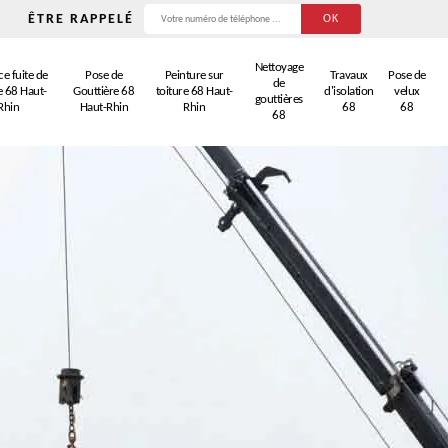
ÊTRE RAPPELÉ
Nettoyage
e fuite de
Pose de
Peinture sur
Travaux
Pose de
de
e 68 Haut-
Gouttière 68
toiture 68 Haut-
d'isolation
velux
gouttières
Rhin
Haut-Rhin
Rhin
68
68
68