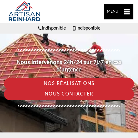
MENU
indisponible
indisponible
Nous intervenons 24h/24 sur 7j/7 en cas
d'urgence
NOS RÉALISATIONS
NOUS CONTACTER