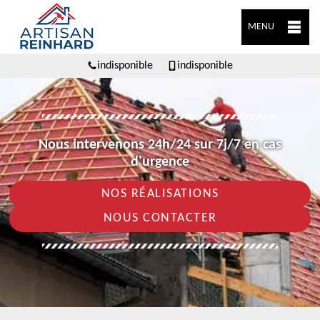
MENU
indisponible
indisponible
Nous intervenons 24h/24 sur 7j/7 en cas
d'urgence
NOS RÉALISATIONS
NOUS CONTACTER