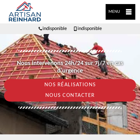
MENU
indisponible
indisponible
Nous intervenons 24h/24 sur 7j/7 en cas
d'urgence
NOS RÉALISATIONS
NOUS CONTACTER