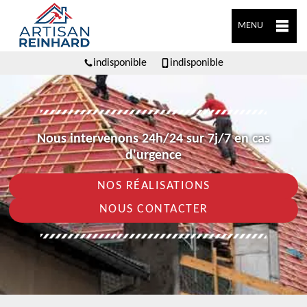
MENU
indisponible
indisponible
Nous intervenons 24h/24 sur 7j/7 en cas
d'urgence
NOS RÉALISATIONS
NOUS CONTACTER