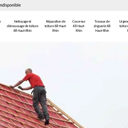
ndisponible
e
Nettoyage et
Réparation de
Couvreur
Travaux de
Urgenc
démoussage de toiture
toiture 68 Haut-
68 Haut-
zinguerie 68
toitur
68 Haut-Rhin
Rhin
Rhin
Haut-Rhin