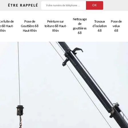
ÊTRE RAPPELÉ
Nettoyage
e fuite de
Pose de
Peinture sur
Travaux
Pose de
de
e 68 Haut-
Gouttière 68
toiture 68 Haut-
d'isolation
velux
gouttières
Rhin
Haut-Rhin
Rhin
68
68
68