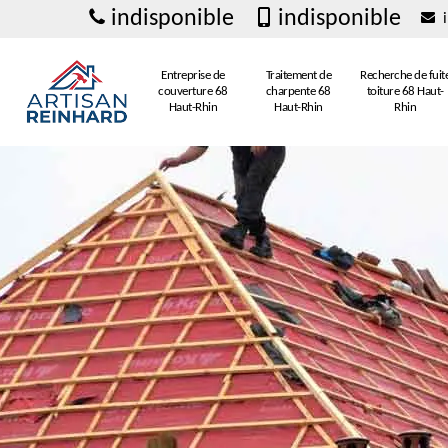
indisponible
indisponible
i
Entreprise de
Traitement de
Recherche de fuit
couverture 68
charpente 68
toiture 68 Haut-
Haut-Rhin
Haut-Rhin
Rhin