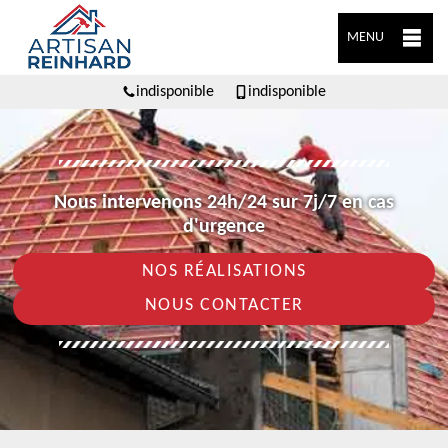
MENU
indisponible
indisponible
Nous intervenons 24h/24 sur 7j/7 en cas
d'urgence
NOS RÉALISATIONS
NOUS CONTACTER