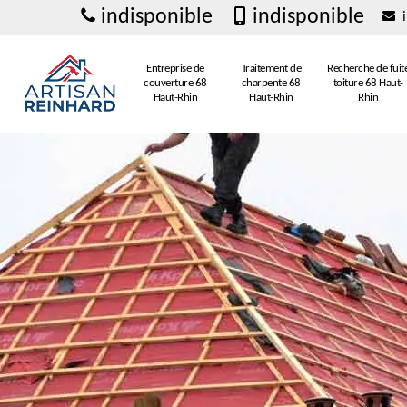
indisponible
indisponible
i
Entreprise de
Traitement de
Recherche de fuit
couverture 68
charpente 68
toiture 68 Haut-
Haut-Rhin
Haut-Rhin
Rhin