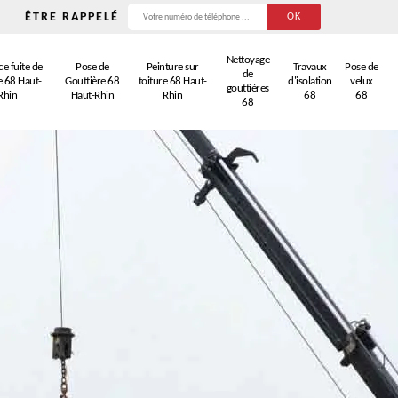
ÊTRE RAPPELÉ
Nettoyage
e fuite de
Pose de
Peinture sur
Travaux
Pose de
de
e 68 Haut-
Gouttière 68
toiture 68 Haut-
d'isolation
velux
gouttières
Rhin
Haut-Rhin
Rhin
68
68
68