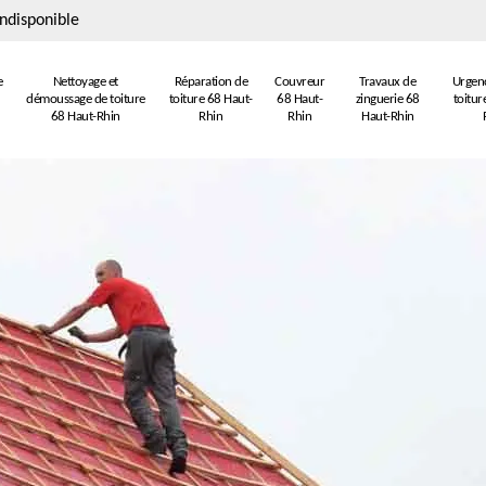
ndisponible
e
Nettoyage et
Réparation de
Couvreur
Travaux de
Urgenc
démoussage de toiture
toiture 68 Haut-
68 Haut-
zinguerie 68
toitur
68 Haut-Rhin
Rhin
Rhin
Haut-Rhin