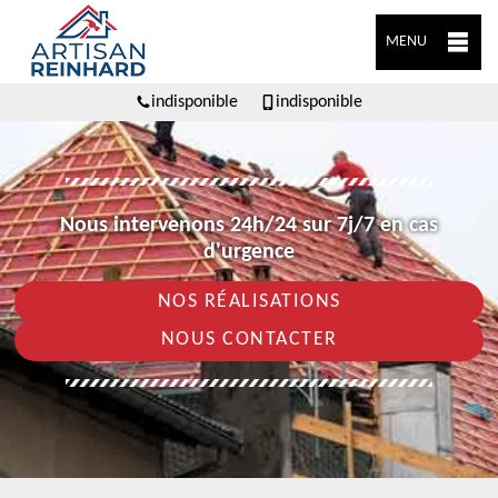
MENU
indisponible
indisponible
Nous intervenons 24h/24 sur 7j/7 en cas
d'urgence
NOS RÉALISATIONS
NOUS CONTACTER