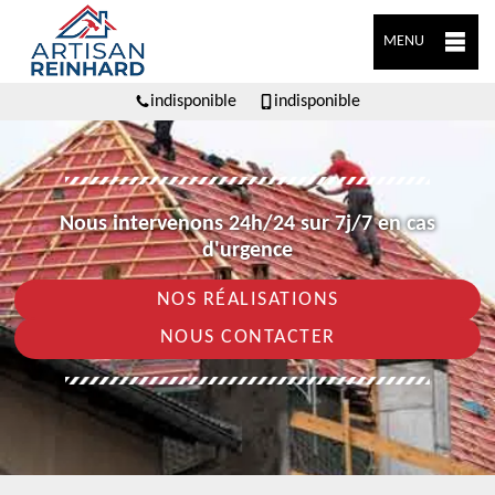
MENU
indisponible
indisponible
Nous intervenons 24h/24 sur 7j/7 en cas
d'urgence
NOS RÉALISATIONS
NOUS CONTACTER