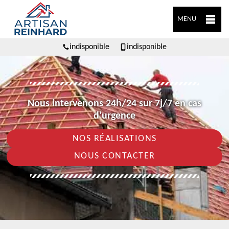
MENU
indisponible
indisponible
Nous intervenons 24h/24 sur 7j/7 en cas
d'urgence
NOS RÉALISATIONS
NOUS CONTACTER