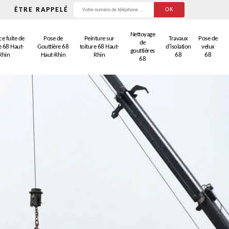
ÊTRE RAPPELÉ
Nettoyage
e fuite de
Pose de
Peinture sur
Travaux
Pose de
de
e 68 Haut-
Gouttière 68
toiture 68 Haut-
d'isolation
velux
gouttières
Rhin
Haut-Rhin
Rhin
68
68
68