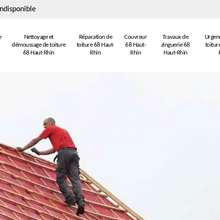
ndisponible
e
Nettoyage et
Réparation de
Couvreur
Travaux de
Urgenc
démoussage de toiture
toiture 68 Haut-
68 Haut-
zinguerie 68
toitur
68 Haut-Rhin
Rhin
Rhin
Haut-Rhin