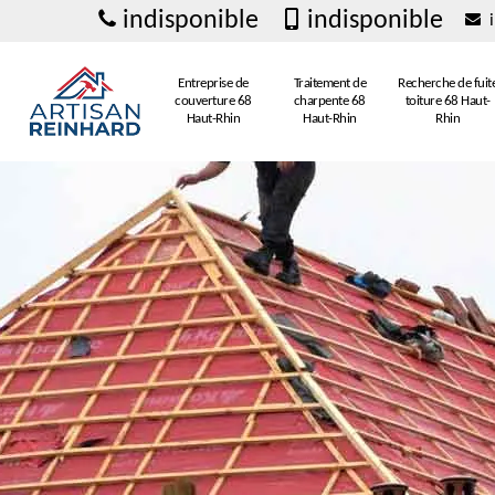
indisponible
indisponible
i
Entreprise de
Traitement de
Recherche de fuit
couverture 68
charpente 68
toiture 68 Haut-
Haut-Rhin
Haut-Rhin
Rhin