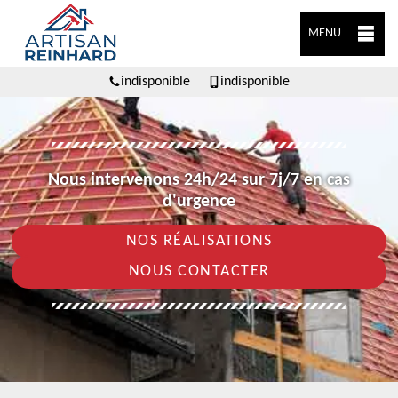
MENU
indisponible
indisponible
Nous intervenons 24h/24 sur 7j/7 en cas
d'urgence
NOS RÉALISATIONS
NOUS CONTACTER