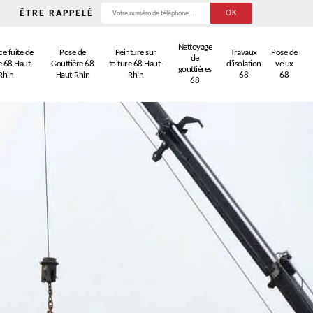
ÊTRE RAPPELÉ
Nettoyage
e fuite de
Pose de
Peinture sur
Travaux
Pose de
de
e 68 Haut-
Gouttière 68
toiture 68 Haut-
d'isolation
velux
gouttières
Rhin
Haut-Rhin
Rhin
68
68
68