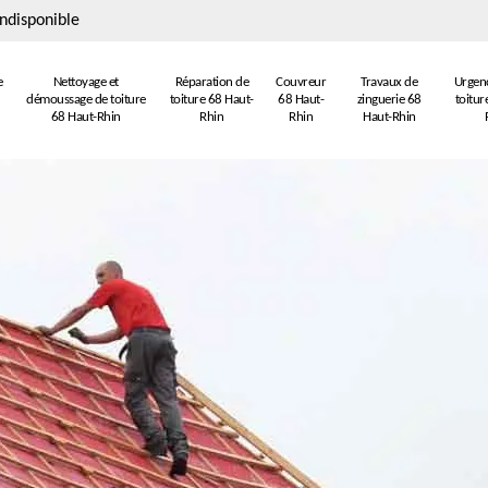
ndisponible
e
Nettoyage et
Réparation de
Couvreur
Travaux de
Urgenc
démoussage de toiture
toiture 68 Haut-
68 Haut-
zinguerie 68
toitur
68 Haut-Rhin
Rhin
Rhin
Haut-Rhin