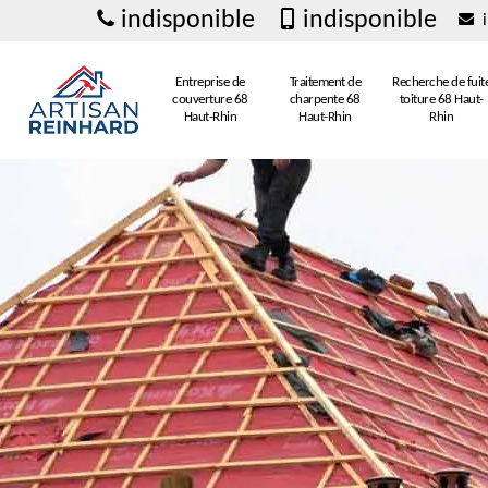
indisponible
indisponible
i
Entreprise de
Traitement de
Recherche de fuit
couverture 68
charpente 68
toiture 68 Haut-
Haut-Rhin
Haut-Rhin
Rhin