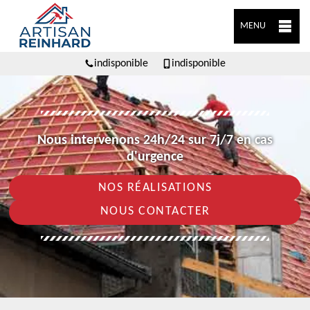
MENU
indisponible
indisponible
Nous intervenons 24h/24 sur 7j/7 en cas
d'urgence
NOS RÉALISATIONS
NOUS CONTACTER