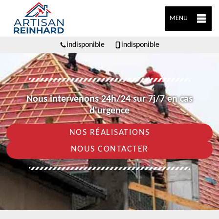
MENU
indisponible
indisponible
Nous intervenons 24h/24 sur 7j/7 en cas
d'urgence
NOS RÉALISATIONS
NOUS CONTACTER