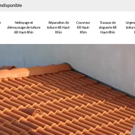
ndisponible
e
Nettoyage et
Réparation de
Couvreur
Travaux de
Urgenc
démoussage de toiture
toiture 68 Haut-
68 Haut-
zinguerie 68
toitur
68 Haut-Rhin
Rhin
Rhin
Haut-Rhin