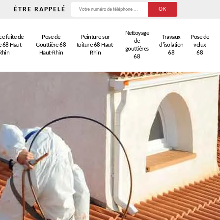
ÊTRE RAPPELÉ
Nettoyage
e fuite de
Pose de
Peinture sur
Travaux
Pose de
de
e 68 Haut-
Gouttière 68
toiture 68 Haut-
d'isolation
velux
gouttières
Rhin
Haut-Rhin
Rhin
68
68
68