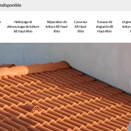
ndisponible
e
Nettoyage et
Réparation de
Couvreur
Travaux de
Urgenc
démoussage de toiture
toiture 68 Haut-
68 Haut-
zinguerie 68
toitur
68 Haut-Rhin
Rhin
Rhin
Haut-Rhin