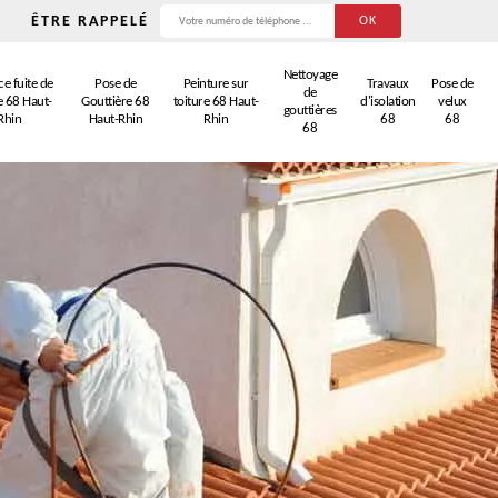
ÊTRE RAPPELÉ
Nettoyage
e fuite de
Pose de
Peinture sur
Travaux
Pose de
de
e 68 Haut-
Gouttière 68
toiture 68 Haut-
d'isolation
velux
gouttières
Rhin
Haut-Rhin
Rhin
68
68
68