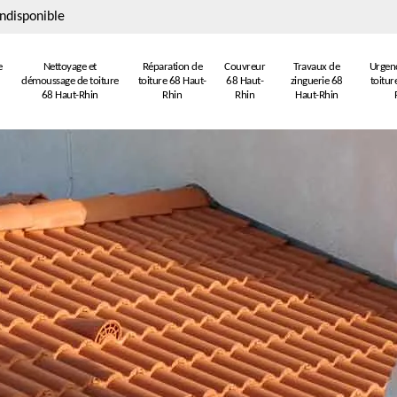
ndisponible
e
Nettoyage et
Réparation de
Couvreur
Travaux de
Urgenc
démoussage de toiture
toiture 68 Haut-
68 Haut-
zinguerie 68
toitur
68 Haut-Rhin
Rhin
Rhin
Haut-Rhin