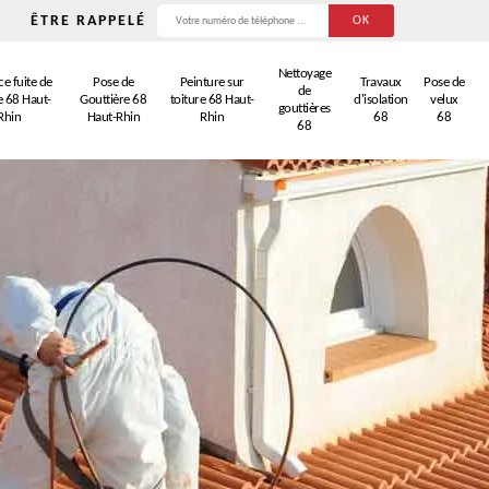
ÊTRE RAPPELÉ
Nettoyage
e fuite de
Pose de
Peinture sur
Travaux
Pose de
de
e 68 Haut-
Gouttière 68
toiture 68 Haut-
d'isolation
velux
gouttières
Rhin
Haut-Rhin
Rhin
68
68
68