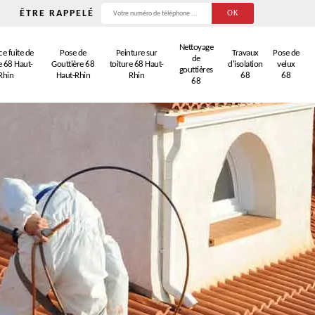
ÊTRE RAPPELÉ
Nettoyage
e fuite de
Pose de
Peinture sur
Travaux
Pose de
de
e 68 Haut-
Gouttière 68
toiture 68 Haut-
d'isolation
velux
gouttières
Rhin
Haut-Rhin
Rhin
68
68
68