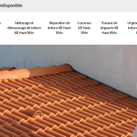
ndisponible
e
Nettoyage et
Réparation de
Couvreur
Travaux de
Urgenc
démoussage de toiture
toiture 68 Haut-
68 Haut-
zinguerie 68
toitur
68 Haut-Rhin
Rhin
Rhin
Haut-Rhin