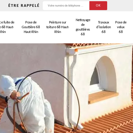
ÊTRE RAPPELÉ
Nettoyage
e fuite de
Pose de
Peinture sur
Travaux
Pose de
de
e 68 Haut-
Gouttière 68
toiture 68 Haut-
d'isolation
velux
gouttières
Rhin
Haut-Rhin
Rhin
68
68
68