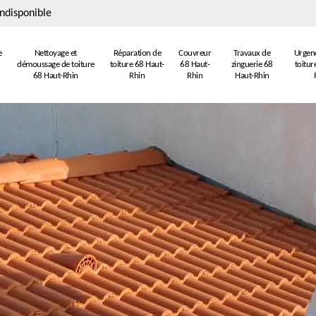
ndisponible
e
Nettoyage et
Réparation de
Couvreur
Travaux de
Urgenc
démoussage de toiture
toiture 68 Haut-
68 Haut-
zinguerie 68
toitur
68 Haut-Rhin
Rhin
Rhin
Haut-Rhin