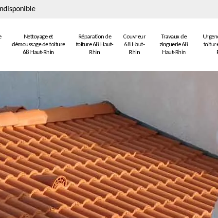
ndisponible
e
Nettoyage et
Réparation de
Couvreur
Travaux de
Urgenc
démoussage de toiture
toiture 68 Haut-
68 Haut-
zinguerie 68
toitur
68 Haut-Rhin
Rhin
Rhin
Haut-Rhin