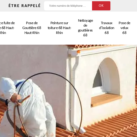
ÊTRE RAPPELÉ
Nettoyage
e fuite de
Pose de
Peinture sur
Travaux
Pose de
de
e 68 Haut-
Gouttière 68
toiture 68 Haut-
d'isolation
velux
gouttières
Rhin
Haut-Rhin
Rhin
68
68
68