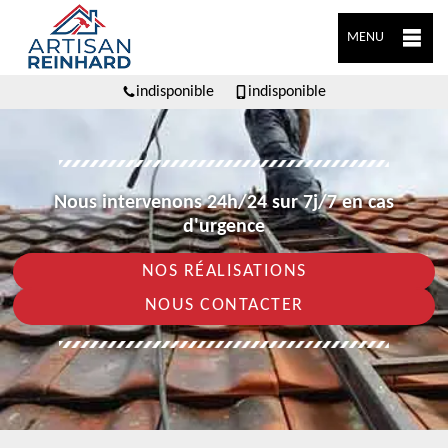
MENU
indisponible
indisponible
Nous intervenons 24h/24 sur 7j/7 en cas
d'urgence
NOS RÉALISATIONS
NOUS CONTACTER