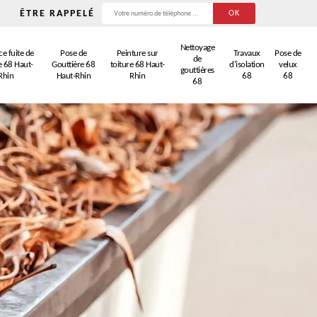
ÊTRE RAPPELÉ
Nettoyage
e fuite de
Pose de
Peinture sur
Travaux
Pose de
de
e 68 Haut-
Gouttière 68
toiture 68 Haut-
d'isolation
velux
gouttières
Rhin
Haut-Rhin
Rhin
68
68
68