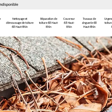
ndisponible
e
Nettoyage et
Réparation de
Couvreur
Travaux de
Urgenc
démoussage de toiture
toiture 68 Haut-
68 Haut-
zinguerie 68
toitur
68 Haut-Rhin
Rhin
Rhin
Haut-Rhin