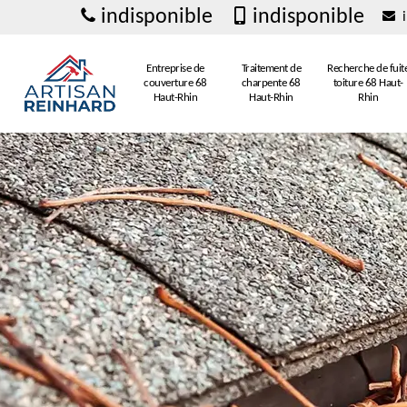
indisponible
indisponible
i
Entreprise de
Traitement de
Recherche de fuit
couverture 68
charpente 68
toiture 68 Haut-
Haut-Rhin
Haut-Rhin
Rhin