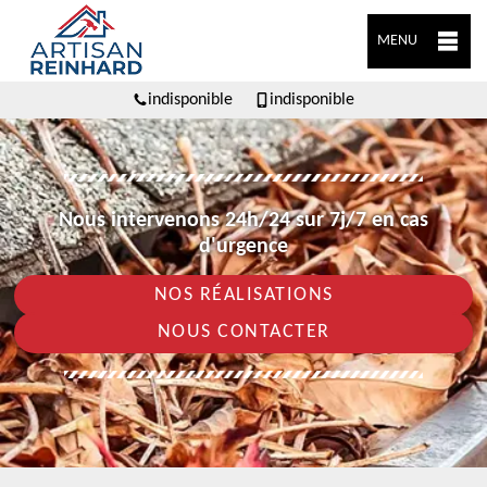
MENU
indisponible
indisponible
Nous intervenons 24h/24 sur 7j/7 en cas
d'urgence
NOS RÉALISATIONS
NOUS CONTACTER