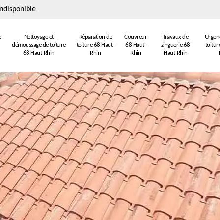
ndisponible
e
Nettoyage et
Réparation de
Couvreur
Travaux de
Urgenc
démoussage de toiture
toiture 68 Haut-
68 Haut-
zinguerie 68
toitur
68 Haut-Rhin
Rhin
Rhin
Haut-Rhin