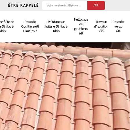
ÊTRE RAPPELÉ
Nettoyage
e fuite de
Pose de
Peinture sur
Travaux
Pose de
de
e 68 Haut-
Gouttière 68
toiture 68 Haut-
d'isolation
velux
gouttières
Rhin
Haut-Rhin
Rhin
68
68
68