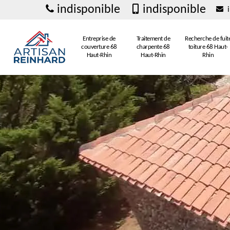
indisponible
indisponible
i
Entreprise de
Traitement de
Recherche de fuit
couverture 68
charpente 68
toiture 68 Haut-
Haut-Rhin
Haut-Rhin
Rhin